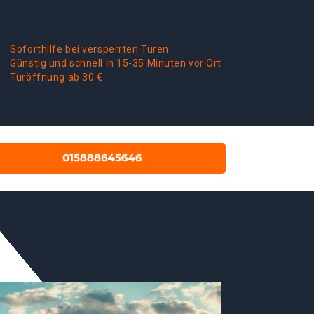
Soforthilfe bei versperrten Türen
Günstig und schnell in 15-35 Minuten vor Ort
Türöffnung ab 30 €