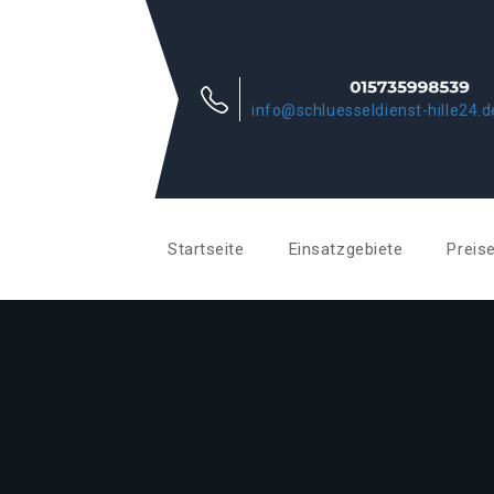
info@schluesseldienst-hille24.d
Startseite
Einsatzgebiete
Preis